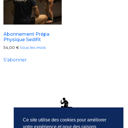
Abonnement Prépa
Physique Sedifit
54,00
€
tous les mois
S'abonner
Ce site utilise des cookies pour améliorer
Ce site utilise des cookies pour améliorer
06 48 34 50 22
votre expérience et pour des raisons
votre expérience et pour des raisons