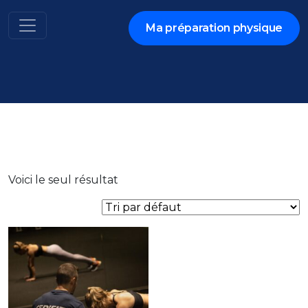
Aller
au
Ma préparation physique
contenu
Voici le seul résultat